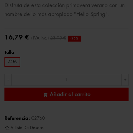
Disfruta de esta colección primavera verano con un
nombre de lo más apropiado "Hello Spring".
16,79 €
(IVA inc.)
23,99 €
-30%
Talla
24M
-
+
Añadir al carrito
Referencia:
C2760
A Lista De Deseos