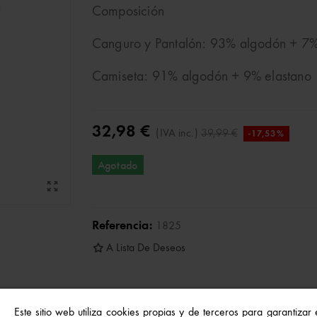
Composición
Canguro y Pantalón: 93% algodón + 7%
Camiseta: 91% algodón + 9% elastano
32,98 €
(IVA inc.)
39,99 €
-17,53%
Agotado
Referencia:
1825
A Lista De Deseos
Este sitio web utiliza cookies propias y de terceros para garantizar