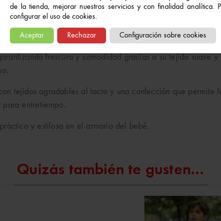
de la tienda, mejorar nuestros servicios y con finalidad analítica.
configurar el uso de cookies.
ión de colores neutros y delicados, ideal para un look moder
Aceptar
Rechazar
Configuración sobre cookies
ad y un estilo limpio.
 garantizando frescura y comodidad gracias a su tejido suave y
so.
n tejidos agradables al tacto y una confección que permite li
ta para entretiempo.
ráctica y estilosa en el armario del bebé.
Quizás también te gusten...