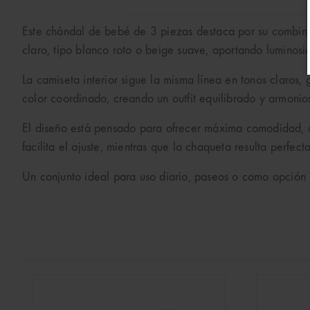
Este chándal de bebé de 3 piezas destaca por su combinac
claro, tipo blanco roto o beige suave, aportando luminosid
La camiseta interior sigue la misma línea en tonos claros,
color coordinado, creando un outfit equilibrado y armonio
El diseño está pensado para ofrecer máxima comodidad, co
facilita el ajuste, mientras que la chaqueta resulta perfec
Un conjunto ideal para uso diario, paseos o como opción p