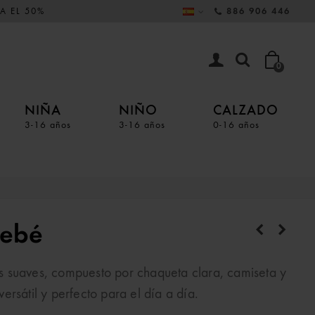
A EL 50%
886 906 446
0
NIÑA
NIÑO
CALZADO
3-16 años
3-16 años
0-16 años
bebé
 suaves, compuesto por chaqueta clara, camiseta y
rsátil y perfecto para el día a día.