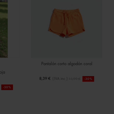
Pantalón corto algodón coral
oja
8,39 €
(IVA inc.)
11,99 €
-30%
-30%