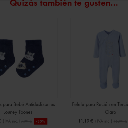
Quizás también te gusten...
s para Bebé Antideslizantes
Pelele para Recién en Terci
Louney Toones
Claro
€
(IVA inc.)
11,19 €
(IVA inc.)
7,99 €
15,99 €
-30%