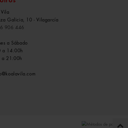
otros
 Vila
aza Galicia, 10 - Vilagarcía
6 906 446
nes a Sábado
 a 14:00h
 a 21:00h
fo@koalavila.com