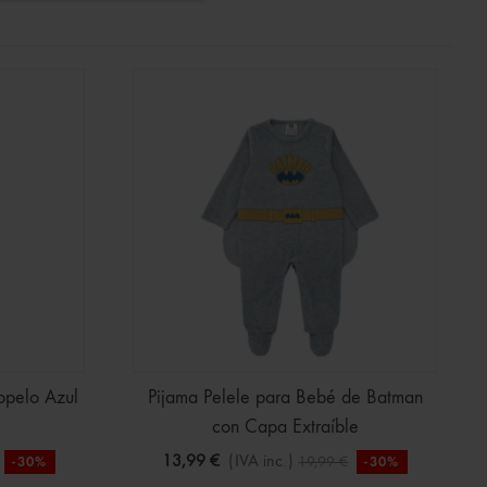
opelo Azul
Pijama Pelele para Bebé de Batman
con Capa Extraíble
13,99 €
(IVA inc.)
19,99 €
-30%
-30%