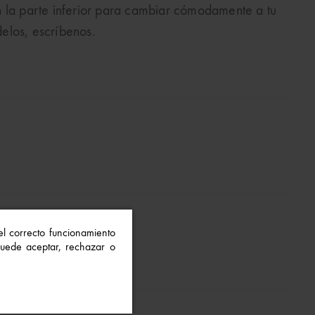
n la parte inferior para cambiar cómodamente a tu
elos, escríbenos.
 el correcto funcionamiento
 Puede aceptar, rechazar o