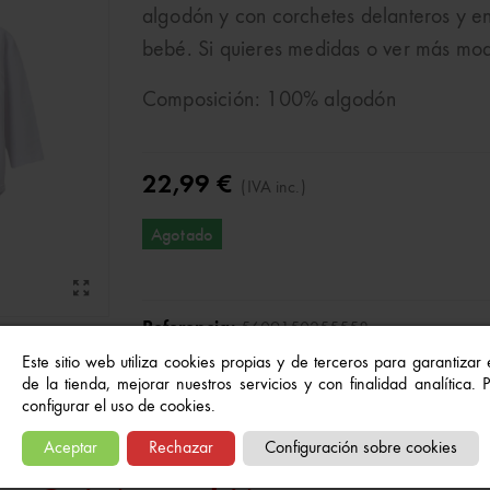
algodón y con corchetes delanteros y e
bebé. Si quieres medidas o ver más mod
Composición: 100% algodón
22,99 €
(IVA inc.)
Agotado
Referencia:
5609150255558
Este sitio web utiliza cookies propias y de terceros para garantizar
Marca:
Zippy
de la tienda, mejorar nuestros servicios y con finalidad analítica.
A Lista De Deseos
configurar el uso de cookies.
Aceptar
Rechazar
Configuración sobre cookies