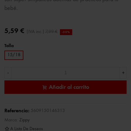
bebé.
5,59 €
(IVA inc.)
7,99 €
-30%
Talla
15/18
-
+
Añadir al carrito
Referencia:
5609150146313
Marca:
Zippy
A Lista De Deseos