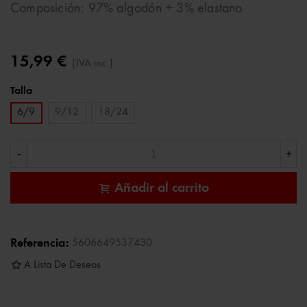
Composición: 97% algodón + 3% elastano
15,99 €
(IVA inc.)
Talla
6/9
9/12
18/24
-
+
Añadir al carrito
Referencia:
5606649537430
A Lista De Deseos