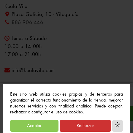
Koala Vila
Plaza Galicia, 10 - Vilagarcía
886 906 446
Lunes a Sábado
10:00 a 14:00h
17:00 a 21:00h
info@koalavila.com
Este sitio web utiliza cookies propias y de terceros para
garantizar el correcto funcionamiento de la tienda, mejorar
nuestros servicios y con finalidad analítica. Puede aceptar,
© 2021-2022 Koala Vila™. Todos los derechos
rechazar o configurar el uso de cookies.
reservados
Aceptar
Rechazar