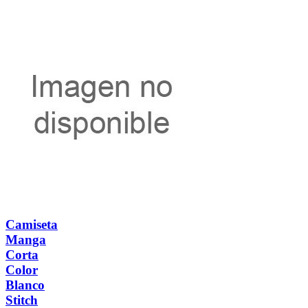
Camiseta
Manga
Corta
Color
Blanco
Stitch