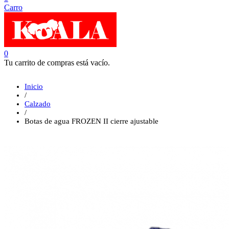
Carro
0
Tu carrito de compras está vacío.
Inicio
/
Calzado
/
Botas de agua FROZEN II cierre ajustable