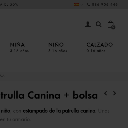
A EL 50%
886 906 446
0
NIÑA
NIÑO
CALZADO
3-16 años
3-16 años
0-16 años
LSA
trulla Canina + bolsa
 niño
, con
estampado de la patrulla canina.
Unas
en tu armario.