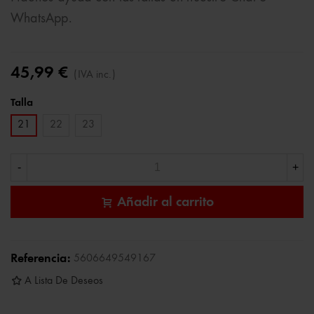
WhatsApp.
45,99 €
(IVA inc.)
Talla
21
22
23
-
+
Añadir al carrito
Referencia:
5606649549167
A Lista De Deseos