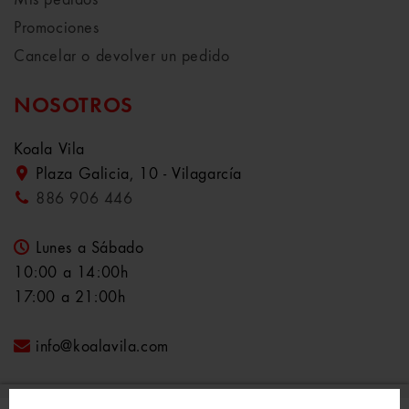
Promociones
Cancelar o devolver un pedido
NOSOTROS
Koala Vila
Plaza Galicia, 10 - Vilagarcía
886 906 446
Lunes a Sábado
10:00 a 14:00h
17:00 a 21:00h
info@koalavila.com