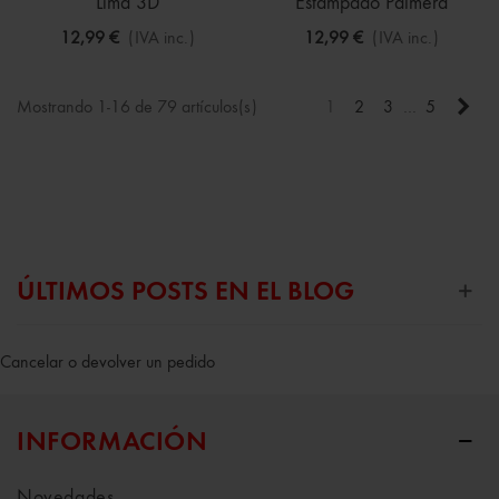
Lima 3D
Estampado Palmera
12,99 €
(IVA inc.)
12,99 €
(IVA inc.)
Sigu
Mostrando 1-16 de 79 artículos(s)
1
2
3
…
5
ÚLTIMOS POSTS EN EL BLOG
Cancelar o devolver un pedido
INFORMACIÓN
Novedades