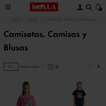
0
INICIO
/
NIÑA
/
CAMISETAS, CAMISAS Y BLUSAS
Camisetas, Camisas y
Blusas
Seleccionar
Sigu
1/5
Filtrar