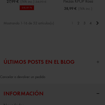
Piezas KPOP Rosa
27,99 €
(IVA inc.)
34,99 €
-20,01%
38,99 €
(IVA inc.)
Sigu
Mostrando 1-16 de 52 artículos(s)
1
2
3
4
ÚLTIMOS POSTS EN EL BLOG
Cancelar o devolver un pedido
INFORMACIÓN