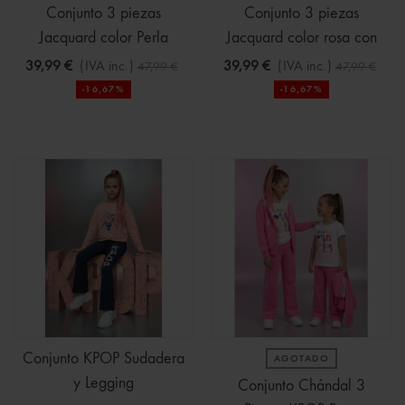
Conjunto 3 piezas
Conjunto 3 piezas
Jacquard color Perla
Jacquard color rosa con
lazos
39,99 €
(IVA inc.)
39,99 €
(IVA inc.)
47,99 €
47,99 €
-16,67%
-16,67%
Conjunto KPOP Sudadera
AGOTADO
y Legging
Conjunto Chándal 3