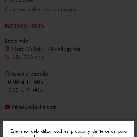
Promociones
Cancelar o devolver un pedido
NOSOTROS
Koala Vila
Plaza Galicia, 10 - Vilagarcía
886 906 446
Lunes a Sábado
10:00 a 14:00h
17:00 a 21:00h
info@koalavila.com
Este sitio web utiliza cookies propias y de terceros para