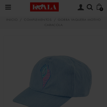
0
INICIO
/
COMPLEMENTOS
/
GORRA VAQUERA MOTIVO
CARACOLA