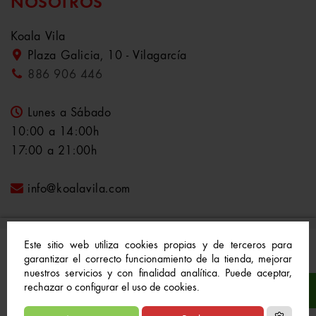
NOSOTROS
Koala Vila
Plaza Galicia, 10 - Vilagarcía
886 906 446
Lunes a Sábado
10:00 a 14:00h
17:00 a 21:00h
info@koalavila.com
Este sitio web utiliza cookies propias y de terceros para
garantizar el correcto funcionamiento de la tienda, mejorar
nuestros servicios y con finalidad analítica. Puede aceptar,
© 2021-2022 Koala Vila™. Todos los derechos
rechazar o configurar el uso de cookies.
reservados