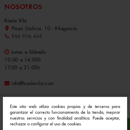
NOSOTROS
Koala Vila
Plaza Galicia, 10 - Vilagarcía
886 906 446
Lunes a Sábado
10:00 a 14:00h
17:00 a 21:00h
info@koalavila.com
Este sitio web utiliza cookies propias y de terceros para
garantizar el correcto funcionamiento de la tienda, mejorar
nuestros servicios y con finalidad analítica. Puede aceptar,
© 2021-2022 Koala Vila™. Todos los derechos
rechazar o configurar el uso de cookies.
reservados