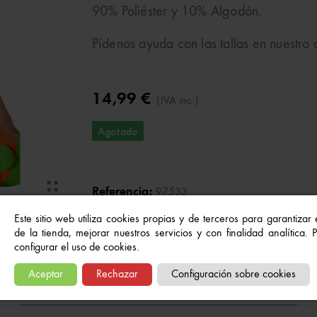
90% Poliéster y 10% Algodón.
Pídenos ayuda con las tallas en nuestro
14,99 €
(IVA inc.)
Agotado
Referencia:
97533
A Lista De Deseos
Este sitio web utiliza cookies propias y de terceros para garantizar
de la tienda, mejorar nuestros servicios y con finalidad analítica.
configurar el uso de cookies.
Aceptar
Rechazar
Configuración sobre cookies
Quizás también te gusten...