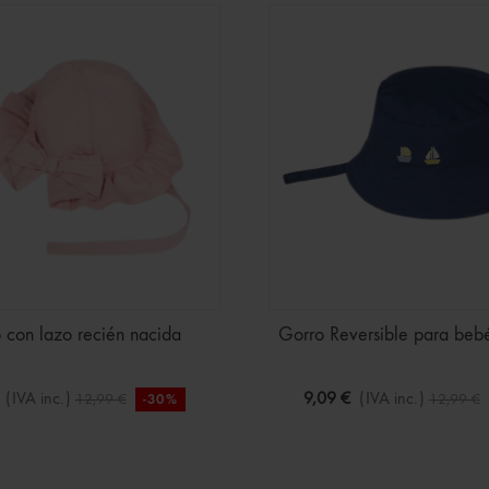
 con lazo recién nacida
Gorro Reversible para beb
(IVA inc.)
9,09 €
(IVA inc.)
12,99 €
12,99 €
-30%