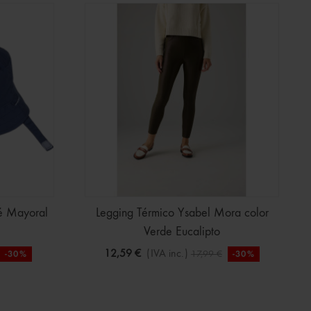
é Mayoral
Legging Térmico Ysabel Mora color
Verde Eucalipto
12,59 €
(IVA inc.)
17,99 €
-30%
-30%