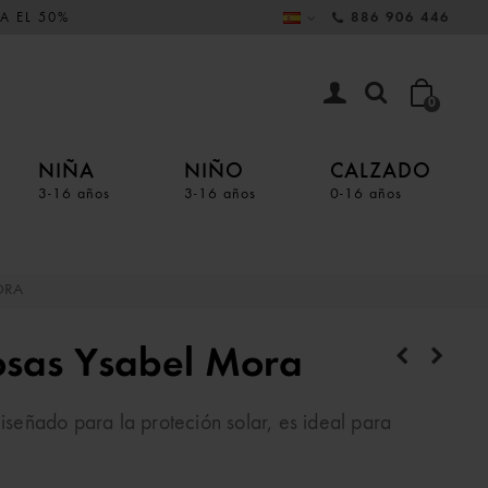
A EL 50%
886 906 446
0
NIÑA
NIÑO
CALZADO
3-16 años
3-16 años
0-16 años
ORA
sas Ysabel Mora
ñado para la proteción solar, es ideal para