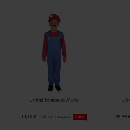
Disfraz Fontanero Mario
Dis
11,19 €
(IVA inc.)
28,69 
15,99 €
-30%