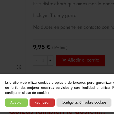
Este disfraz hará que ames más la époc
Incluye: Traje y gorro.
No dudes en ponerte en contacto con no
9,95 €
(IVA inc.)
Añadir al carrito
-
+
Referencia:
8422259305453
Este sitio web utiliza cookies propias y de terceros para garantizar
A Lista De Deseos
de la tienda, mejorar nuestros servicios y con finalidad analítica.
configurar el uso de cookies.
Aceptar
Rechazar
Configuración sobre cookies
Quizás también te gusten...