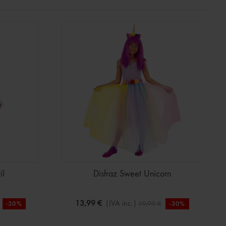
il
Disfraz Sweet Unicorn
13,99 €
(IVA inc.)
19,99 €
-30%
-30%