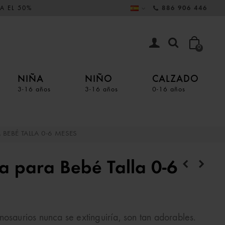
A EL 50%
886 906 446
0
NIÑA
NIÑO
CALZADO
3-16 años
3-16 años
0-16 años
BEBÉ TALLA 0-6 MESES
a para Bebé Talla 0-6
nosaurios nunca se extinguiría, son tan adorables.