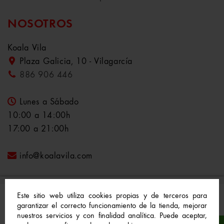
NOSOTROS
Koala Vila
Plaza Galicia, 10 - Vilagarcía
886 906 446
Lunes a Sábado
10:00 a 14:00h
17:00 a 21:00h
info@koalavila.com
Este sitio web utiliza cookies propias y de terceros para
garantizar el correcto funcionamiento de la tienda, mejorar
nuestros servicios y con finalidad analítica. Puede aceptar,
© 2021-2022 Koala Vila™. Todos los derechos