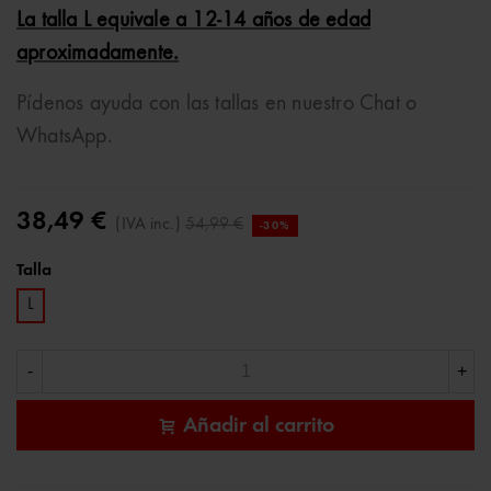
La talla L equivale a 12-14 años de edad
aproximadamente.
Pídenos ayuda con las tallas en nuestro Chat o
WhatsApp.
38,49 €
(IVA inc.)
54,99 €
-30%
Talla
L
-
+
Añadir al carrito