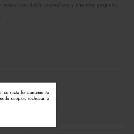
l principal con doble cremallera y uno más pequeño.
d.
 el correcto funcionamiento
 Puede aceptar, rechazar o