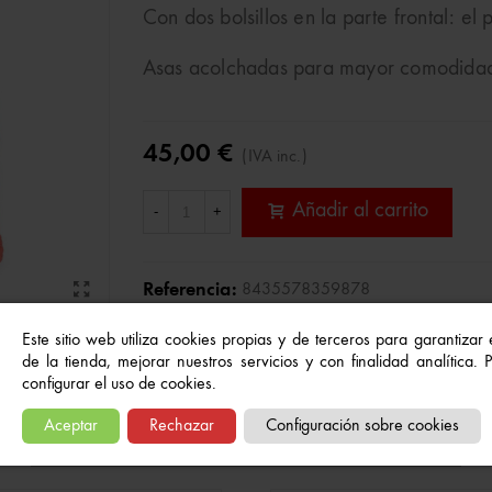
Con dos bolsillos en la parte frontal: e
Asas acolchadas para mayor comodida
45,00 €
(IVA inc.)
Añadir al carrito
-
+
Referencia:
8435578359878
A Lista De Deseos
Este sitio web utiliza cookies propias y de terceros para garantizar
de la tienda, mejorar nuestros servicios y con finalidad analítica.
configurar el uso de cookies.
Quizás también te gusten...
Aceptar
Rechazar
Configuración sobre cookies