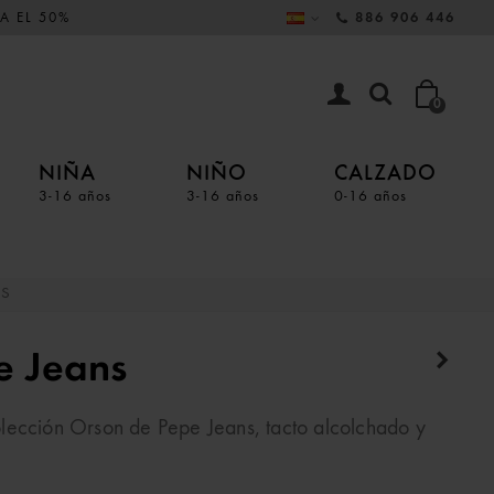
A EL 50%
886 906 446
0
NIÑA
NIÑO
CALZADO
3-16 años
3-16 años
0-16 años
NS
e Jeans
lección Orson de Pepe Jeans, tacto alcolchado y