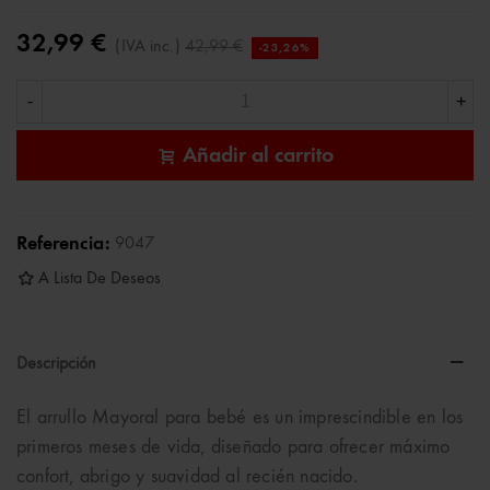
32,99 €
(IVA inc.)
42,99 €
-23,26%
-
+
Añadir al carrito
Referencia:
9047
A Lista De Deseos
Descripción
El arrullo Mayoral para bebé es un imprescindible en los
primeros meses de vida, diseñado para ofrecer máximo
confort, abrigo y suavidad al recién nacido.