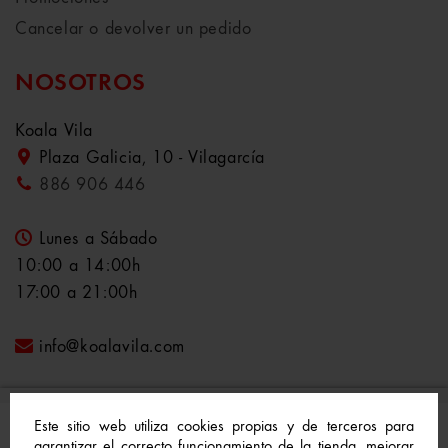
Cancelar o devolver un pedido
NOSOTROS
Koala Vila
Plaza Galicia, 10 - Vilagarcía
886 906 446
Lunes a Sábado
10:00 a 14:00h
17:00 a 21:00h
info@koalavila.com
Este sitio web utiliza cookies propias y de terceros para
garantizar el correcto funcionamiento de la tienda, mejorar