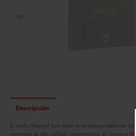
Descripción
El arrullo Mayoral para bebé es un imprescindible en los
materiales de alta calidad, característicos de la marca 