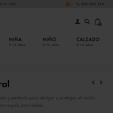
A EL 50%
886 906 446
0
NIÑA
NIÑO
CALZADO
3-16 años
3-16 años
0-16 años
ral
do y perfecto para abrigar y proteger al recién
omo regalo para bebés.