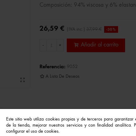
Composición: 94% viscosa y 6% elasta
26,59 €
(IVA inc.)
37,99 €
-30%
Añadir al carrito
-
+
Referencia:
9052
A Lista De Deseos
Este sitio web utiliza cookies propias y de terceros para garantizar
de la tienda, mejorar nuestros servicios y con finalidad analítica.
 primeros meses de vida, diseñado para ofrecer máximo confor
configurar el uso de cookies.
Mayoral, cuida la piel delicada del bebé aportando una agradab