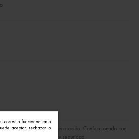
no
 el correcto funcionamiento
 Puede aceptar, rechazar o
t, abrigo y suavidad al recién nacido. Confeccionado con
le sensación de bienestar y seguridad.