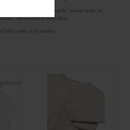
ner al bebé recogido y protegido, favoreciendo un
cidos, nacimientos o canastillas.
 al bebé como a los padres.