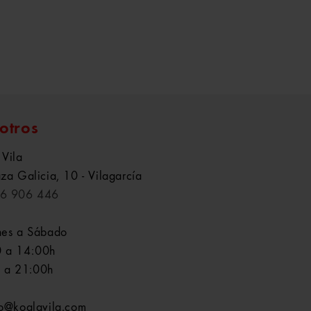
otros
 Vila
aza Galicia, 10 - Vilagarcía
6 906 446
nes a Sábado
 a 14:00h
 a 21:00h
fo@koalavila.com