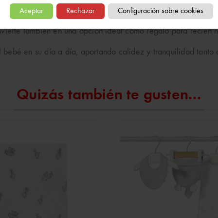
Aceptar
Rechazar
Configuración sobre cookies
 los momentos de descanso y sueño, este arrullo ayuda a mante
vierte también en una opción ideal como regalo para recién na
bebé en su día a día, aportando calidez y tranquilidad tanto
Quizás también te gusten...