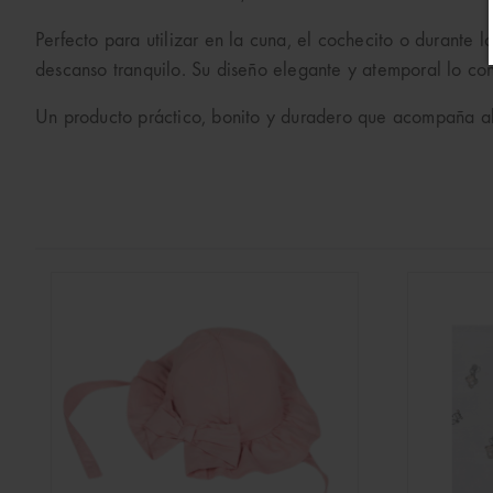
Perfecto para utilizar en la cuna, el cochecito o durante
descanso tranquilo. Su diseño elegante y atemporal lo con
Un producto práctico, bonito y duradero que acompaña al 