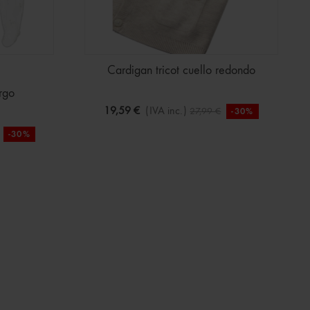
Cardigan tricot cuello redondo
rgo
19,59 €
(IVA inc.)
27,99 €
-30%
-30%