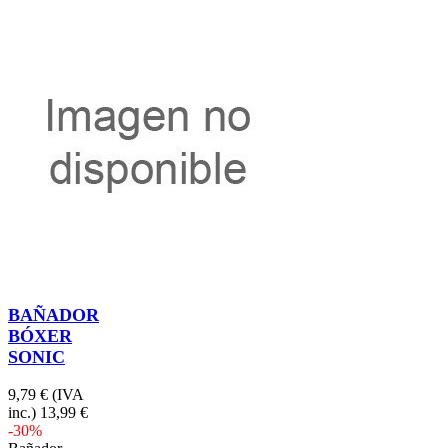
BAÑADOR
BÓXER
SONIC
9,79 €
(IVA
inc.)
13,99 €
-30%