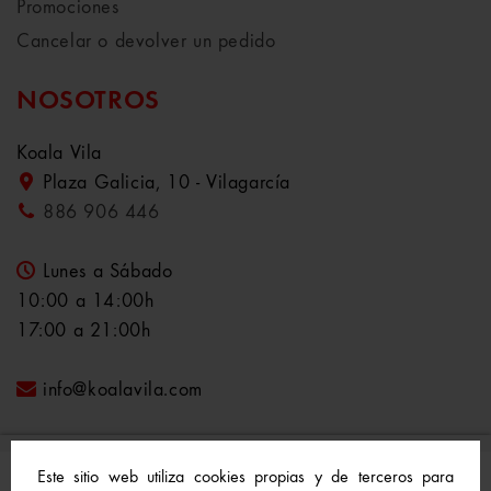
Promociones
Cancelar o devolver un pedido
NOSOTROS
Koala Vila
Plaza Galicia, 10 - Vilagarcía
886 906 446
Lunes a Sábado
10:00 a 14:00h
17:00 a 21:00h
info@koalavila.com
Este sitio web utiliza cookies propias y de terceros para