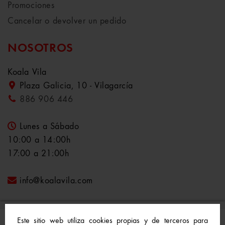
Promociones
Cancelar o devolver un pedido
NOSOTROS
Koala Vila
Plaza Galicia, 10 - Vilagarcía
886 906 446
Lunes a Sábado
10:00 a 14:00h
17:00 a 21:00h
info@koalavila.com
Este sitio web utiliza cookies propias y de terceros para