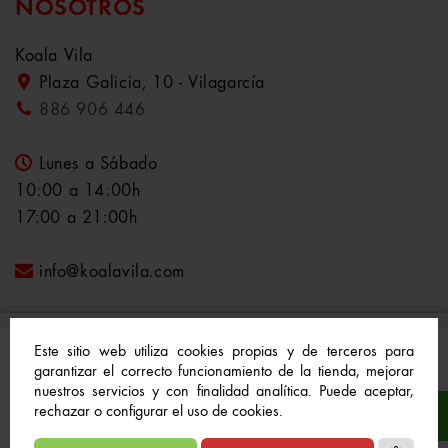
NOSOTROS
Koala Vila
Plaza Galicia, 10 - Vilagarcía
886 906 446
Lunes a Sábado
10:00 a 14:00h
17:00 a 21:00h
info@koalavila.com
Este sitio web utiliza cookies propias y de terceros para
garantizar el correcto funcionamiento de la tienda, mejorar
nuestros servicios y con finalidad analítica. Puede aceptar,
© 2021-2022 Koala Vila™. Todos los derechos
rechazar o configurar el uso de cookies.
reservados