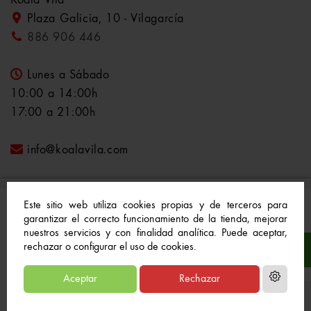
Koala Vila
Plaza Galicia, 10 - Vilagarcía
886 906 446
Lunes a Sábado
10:00 a 14:00h
17:00 a 21:00h
info@koalavila.com
Este sitio web utiliza cookies propias y de terceros para
garantizar el correcto funcionamiento de la tienda, mejorar
nuestros servicios y con finalidad analítica. Puede aceptar,
© 2021-2022 Koala Vila™. Todos los derechos
rechazar o configurar el uso de cookies.
reservados
Aceptar
Rechazar