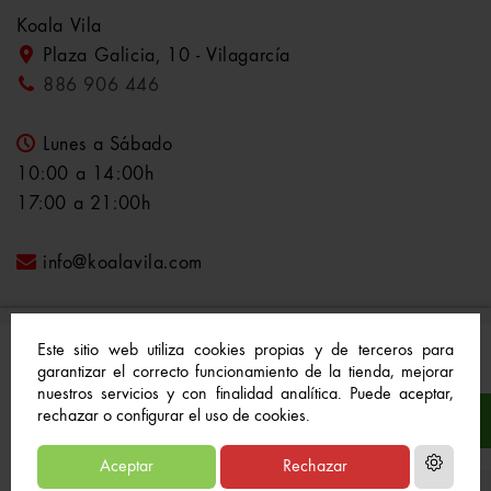
Koala Vila
Plaza Galicia, 10 - Vilagarcía
886 906 446
Lunes a Sábado
10:00 a 14:00h
17:00 a 21:00h
info@koalavila.com
Este sitio web utiliza cookies propias y de terceros para
garantizar el correcto funcionamiento de la tienda, mejorar
nuestros servicios y con finalidad analítica. Puede aceptar,
© 2021-2022 Koala Vila™. Todos los derechos
rechazar o configurar el uso de cookies.
reservados
Aceptar
Rechazar