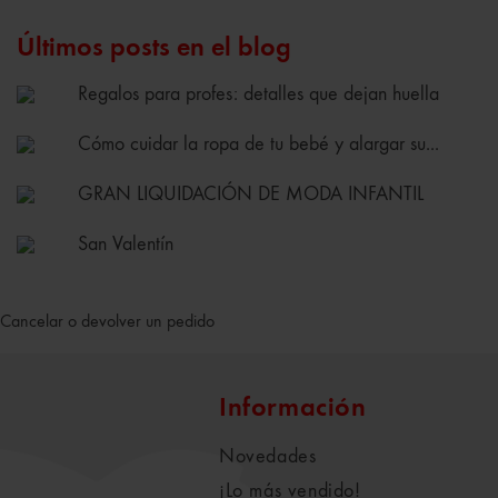
Últimos posts en el blog
Regalos para profes: detalles que dejan huella
Cómo cuidar la ropa de tu bebé y alargar su...
GRAN LIQUIDACIÓN DE MODA INFANTIL
San Valentín
Cancelar o devolver un pedido
Información
Novedades
¡Lo más vendido!