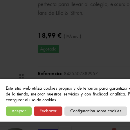
perfecta para llevar al colegio, excursio
fans de Lilo & Stitch.
18,99 €
(IVA inc.)
Agotado
Referencia:
8435507889957
A Lista De Deseos
Este sitio web utiliza cookies propias y de terceros para garantizar
de la tienda, mejorar nuestros servicios y con finalidad analítica.
configurar el uso de cookies.
Quizás también te gusten...
Aceptar
Rechazar
Configuración sobre cookies