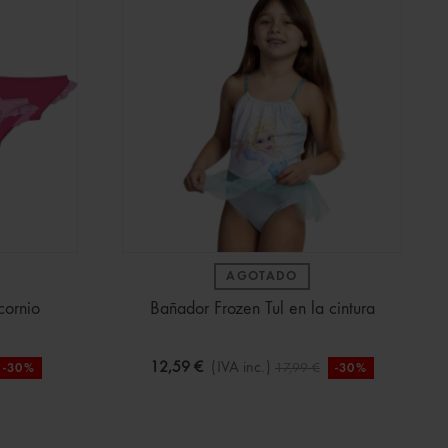
AGOTADO
cornio
Bañador Frozen Tul en la cintura
12,59 €
(IVA inc.)
17,99 €
-30%
-30%