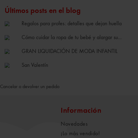
Últimos posts en el blog
Regalos para profes: detalles que dejan huella
Cómo cuidar la ropa de tu bebé y alargar su...
GRAN LIQUIDACIÓN DE MODA INFANTIL
San Valentín
Cancelar o devolver un pedido
Información
Novedades
¡Lo más vendido!