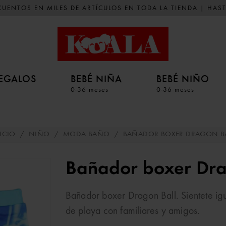
UENTOS EN MILES DE ARTÍCULOS EN TODA LA TIENDA | HAST
EGALOS
BEBÉ NIÑA
BEBÉ NIÑO
0-36 meses
0-36 meses
ICIO
/
NIÑO
/
MODA BAÑO
/
BAÑADOR BOXER DRAGON BA
Bañador boxer Dra
Bañador boxer Dragon Ball. Sientete igu
de playa con familiares y amigos.