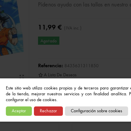
Pídenos ayuda con las tallas en nuestro
11,99 €
(IVA inc.)
Agotado
Referencia:
8435631311850
A Lista De Deseos
Este sitio web utiliza cookies propias y de terceros para garantizar
de la tienda, mejorar nuestros servicios y con finalidad analítica.
configurar el uso de cookies.
Quizás también te gusten...
Aceptar
Rechazar
Configuración sobre cookies