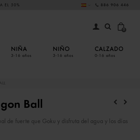
A EL 50%
886 906 446
0
NIÑA
NIÑO
CALZADO
3-16 años
3-16 años
0-16 años
LL
gon Ball
al de fuerte que Goku y disfruta del agua y los días