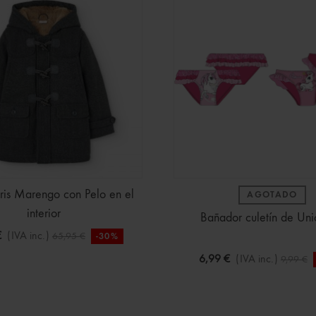
ris Marengo con Pelo en el
AGOTADO
interior
Bañador culetín de Uni
€
(IVA inc.)
65,95 €
-30%
6,99 €
(IVA inc.)
9,99 €