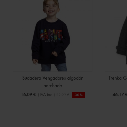
Sudadera Vengadores algodón
Trenka G
perchado
16,09 €
(IVA inc.)
46,17 
22,99 €
-30%