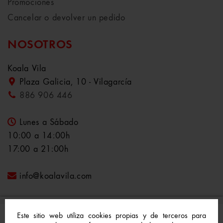
Promociones
Cancelar o devolver un pedido
NOSOTROS
Koala Vila
Plaza Galicia, 10 - Vilagarcía
886 906 446
Lunes a Sábado
10:00 a 14:00h
17:00 a 21:00h
info@koalavila.com
Este sitio web utiliza cookies propias y de terceros para