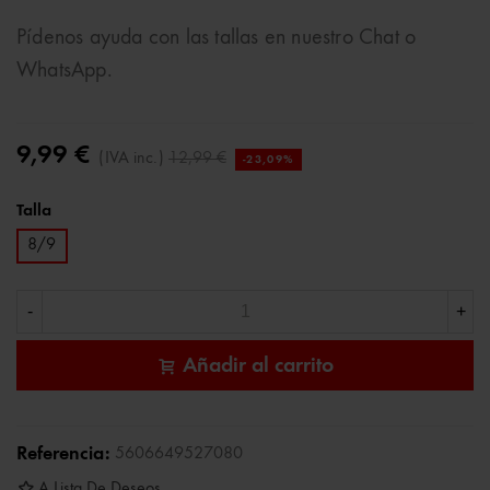
Pídenos ayuda con las tallas en nuestro Chat o
WhatsApp.
9,99 €
(IVA inc.)
12,99 €
-23,09%
Talla
8/9
-
+
Añadir al carrito
Referencia:
5606649527080
A Lista De Deseos