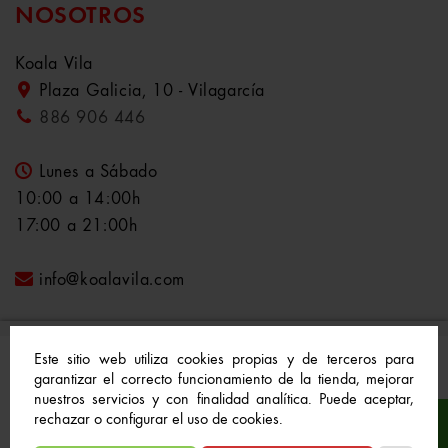
NOSOTROS
Koala Vila
Plaza Galicia, 10 - Vilagarcía
886 906 446
Lunes a Sábado
10:00 a 14:00h
17:00 a 21:00h
info@koalavila.com
Este sitio web utiliza cookies propias y de terceros para
garantizar el correcto funcionamiento de la tienda, mejorar
nuestros servicios y con finalidad analítica. Puede aceptar,
© 2021-2022 Koala Vila™. Todos los derechos
rechazar o configurar el uso de cookies.
reservados