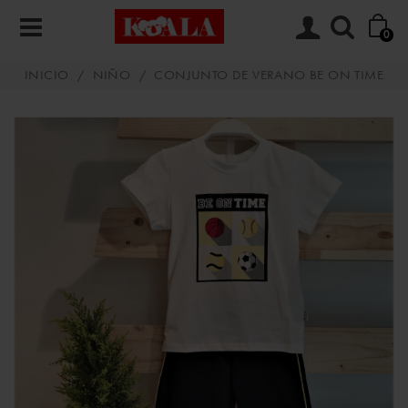
0
INICIO
/
NIÑO
/
CONJUNTO DE VERANO BE ON TIME