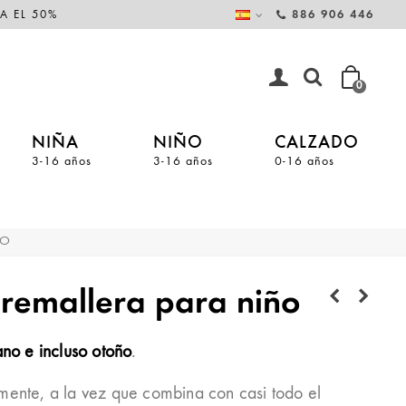
A EL 50%
886 906 446
0
NIÑA
NIÑO
CALZADO
3-16 años
3-16 años
0-16 años
ÑO
cremallera para niño
ano e incluso otoño
.
mente, a la vez que combina con casi todo el