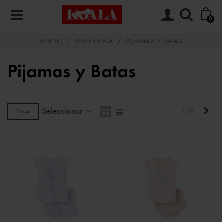
0
INICIO
/
BEBÉ NIÑA
/
PIJAMAS Y BATAS
Pijamas y Batas
Seleccionar
Sigu
1/2
Filtrar