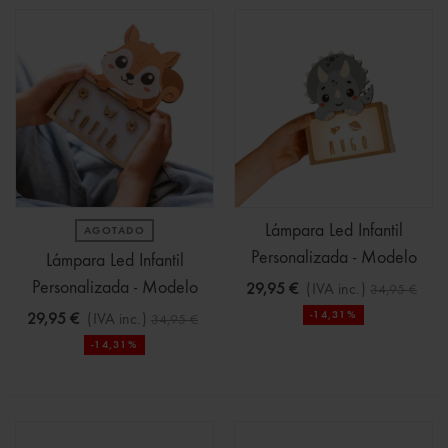
Lámpara Led Infantil
AGOTADO
Personalizada - Modelo
Lámpara Led Infantil
Dinosaurio
Personalizada - Modelo
29,95 €
(IVA inc.)
34,95 €
Ardilla
-14,31%
29,95 €
(IVA inc.)
34,95 €
-14,31%