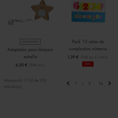
Pack 10 velas de
AGOTADO
cumpleaños números
Adaptador para lámpara
estrella
1,39 €
(IVA inc.)
1,99 €
-30%
6,50 €
(IVA inc.)
Mostrando 17-32 de 250
Anterior
Sigu
1
2
3
…
16
artículos(s)