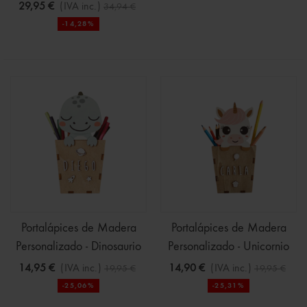
Koala
29,95 €
(IVA inc.)
34,94 €
-14,28%
Portalápices de Madera
Portalápices de Madera
Personalizado - Dinosaurio
Personalizado - Unicornio
14,95 €
(IVA inc.)
14,90 €
(IVA inc.)
19,95 €
19,95 €
-25,06%
-25,31%