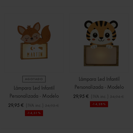
Lámpara Led Infantil
AGOTADO
Personalizada - Modelo
Lámpara Led Infantil
Tigre
Personalizada - Modelo
29,95 €
(IVA inc.)
34,94 €
Zorro
-14,28%
29,95 €
(IVA inc.)
34,95 €
-14,31%