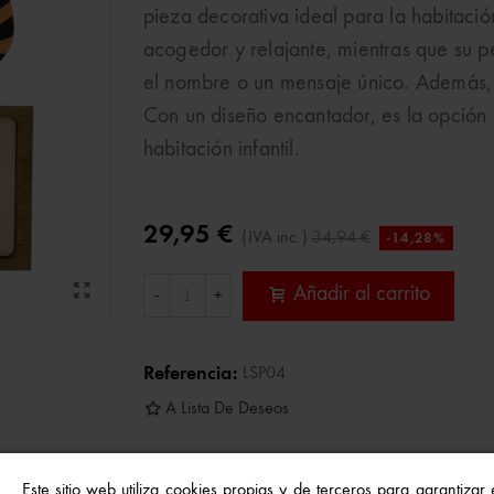
pieza decorativa ideal para la habitació
acogedor y relajante, mientras que su p
el nombre o un mensaje único. Además, e
Con un diseño encantador, es la opción 
habitación infantil.
29,95 €
(IVA inc.)
34,94 €
-14,28%
Añadir al carrito
-
+
Referencia:
LSP04
A Lista De Deseos
Este sitio web utiliza cookies propias y de terceros para garantizar