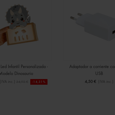
ed Infantil Personalizada -
Adaptador a corriente co
Modelo Dinosaurio
USB
(IVA inc.)
4,50 €
(IVA inc.)
34,95 €
-14,31%