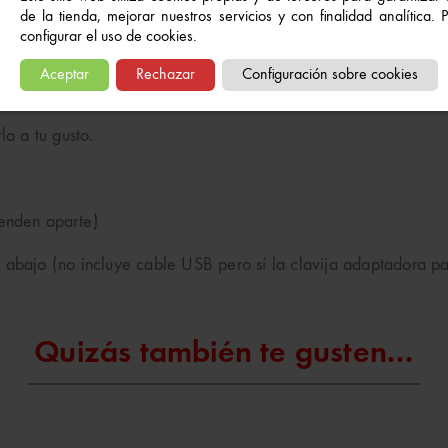
de la tienda, mejorar nuestros servicios y con finalidad analítica.
configurar el uso de cookies.
ara dar un ambiente acogedor. Tiene una luz led de bajo consu
Aceptar
Rechazar
Configuración sobre cookies
la a tu gusto.
enden aparte)
 abajo (no incluye cable USB pero sí la clavija adaptadora pa
Quizás también te gusten...