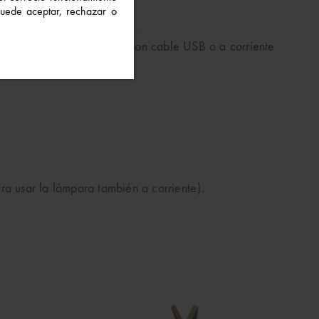
 Puede aceptar, rechazar o
mo que funciona a pilas, con cable USB o a corriente
ra usar la lámpara también a corriente).