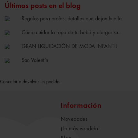
Últimos posts en el blog
Regalos para profes: detalles que dejan huella
Cómo cuidar la ropa de tu bebé y alargar su...
GRAN LIQUIDACIÓN DE MODA INFANTIL
San Valentín
Cancelar o devolver un pedido
Información
Novedades
¡Lo más vendido!