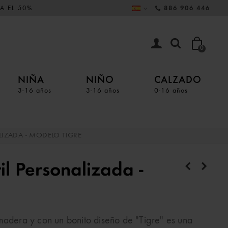
A EL 50%
886 906 446
0
NIÑA
NIÑO
CALZADO
3-16 años
3-16 años
0-16 años
LIZADA - MODELO TIGRE
l Personalizada -
madera y con un bonito diseño de "Tigre" es una