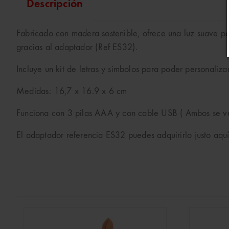
Descripción
Fabricado con madera sostenible, ofrece una luz suave p
gracias al adaptador (Ref ES32).
Incluye un kit de letras y simbolos para poder personalizar
Medidas: 16,7 x 16.9 x 6 cm
Funciona con 3 pilas AAA y con cable USB ( Ambos se v
El adaptador referencia ES32 puedes adquirirlo justo aquí