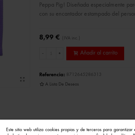
Peppa Pig! Diseñada especialmente para
con su encantador estampado del person
8,99 €
(IVA inc.)
Añadir al carrito
-
+
Referencia:
8712645286313
A Lista De Deseos
Este sitio web utiliza cookies propias y de terceros para garantizar