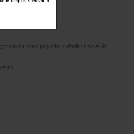
 Puede aceptar, rechazar o
a organización desde pequeños y añadir un toque de
sonaje.