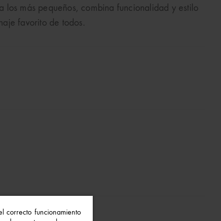
 los más pequeños, combina funcionalidad y estilo
aje favorito de todos.
 el correcto funcionamiento