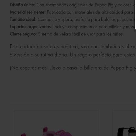
Diseño único:
Con estampados originales de Peppa Pig y colores vi
Material resistente:
Fabricada con materiales de alta calidad para so
Tamaño ideal:
Compacta y ligera, perfecta para bolsillos pequeños
Espacios organizados:
Incluye compartimentos para billetes y mon
Cierre seguro:
Sistema de velcro fácil de usar para los niños.
Esta cartera no solo es práctica, sino que también es el 
diversión a su rutina diaria. Un regalo perfecto para esta
¡No esperes más! Lleva a casa la billetera de Peppa Pig y