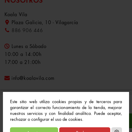
NOSOTROS
Koala Vila
Plaza Galicia, 10 - Vilagarcía
886 906 446
Lunes a Sábado
10:00 a 14:00h
17:00 a 21:00h
info@koalavila.com
Este sitio web utiliza cookies propias y de terceros para
garantizar el correcto funcionamiento de la tienda, mejorar
nuestros servicios y con finalidad analítica. Puede aceptar,
© 2021-2022 Koala Vila™. Todos los derechos
rechazar o configurar el uso de cookies.
reservados