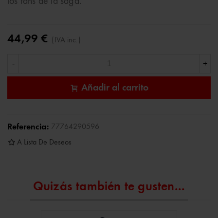
los fans de la saga.
44,99 €
(IVA inc.)
-
+
Añadir al carrito
Referencia:
77764290596
A Lista De Deseos
Quizás también te gusten...