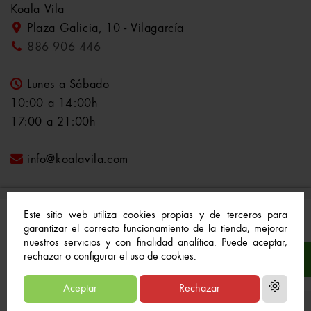
Koala Vila
Plaza Galicia, 10 - Vilagarcía
886 906 446
Lunes a Sábado
10:00 a 14:00h
17:00 a 21:00h
info@koalavila.com
Este sitio web utiliza cookies propias y de terceros para
garantizar el correcto funcionamiento de la tienda, mejorar
nuestros servicios y con finalidad analítica. Puede aceptar,
© 2021-2022 Koala Vila™. Todos los derechos
rechazar o configurar el uso de cookies.
reservados
Aceptar
Rechazar