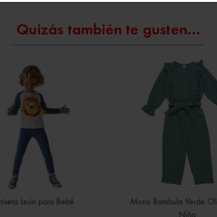
Quizás también te gusten...
iseta León para Bebé
Mono Bambula Verde Oli
Niña