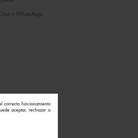
 pañal.
o Chat o WhatsApp.
 el correcto funcionamiento
 Puede aceptar, rechazar o