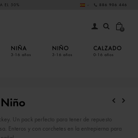
A EL 50%
886 906 446
0
NIÑA
NIÑO
CALZADO
3-16 años
3-16 años
0-16 años
 Niño
key. Un pack perfecto para tener de repuesto
a. Enteros y con corchetes en la entrepierna para