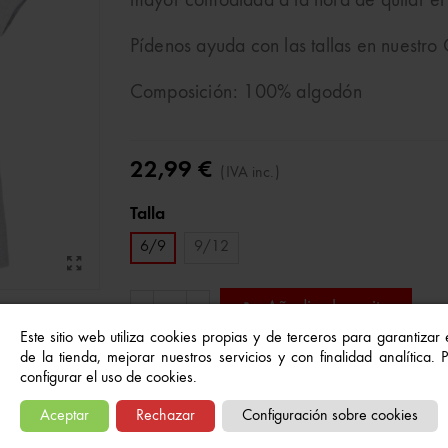
mayor comodidad a la hora de quitar el
Pídenos ayuda con las tallas en nuestr
Composición: 100% algodón
22,99 €
(IVA inc.)
Talla
6/9
9/12
Añadir al carrito
-
+
Este sitio web utiliza cookies propias y de terceros para garantizar
de la tienda, mejorar nuestros servicios y con finalidad analítica.
configurar el uso de cookies.
Referencia:
5606649525802
A Lista De Deseos
Aceptar
Rechazar
Configuración sobre cookies