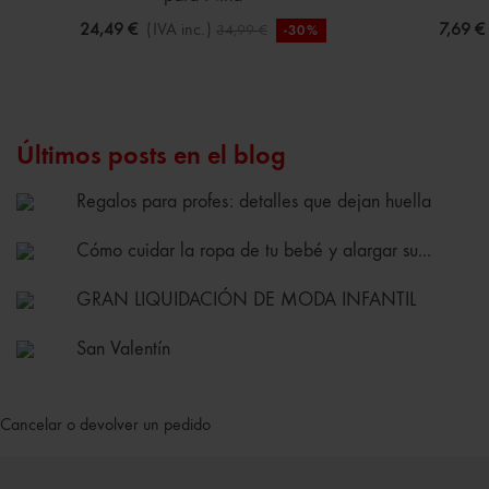
24,49 €
(IVA inc.)
7,69 €
34,99 €
-30%
Últimos posts en el blog
Regalos para profes: detalles que dejan huella
Cómo cuidar la ropa de tu bebé y alargar su...
GRAN LIQUIDACIÓN DE MODA INFANTIL
San Valentín
Cancelar o devolver un pedido