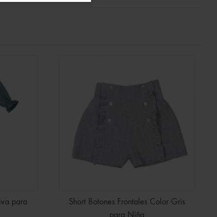
va para
Short Botones Frontales Color Gris
para Niña