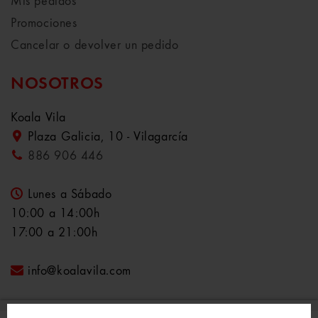
Mis pedidos
Promociones
Cancelar o devolver un pedido
NOSOTROS
Koala Vila
Plaza Galicia, 10 - Vilagarcía
886 906 446
Lunes a Sábado
10:00 a 14:00h
17:00 a 21:00h
info@koalavila.com