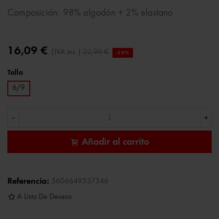
Composición: 98% algodón + 2% elastano
16,09 €
(IVA inc.)
22,99 €
-30%
Talla
6/9
-
+
Añadir al carrito
Referencia:
5606649537546
A Lista De Deseos