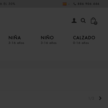
A EL 50%
886 906 446
0
NIÑA
NIÑO
CALZADO
3-16 años
3-16 años
0-16 años
Sigu
1/2