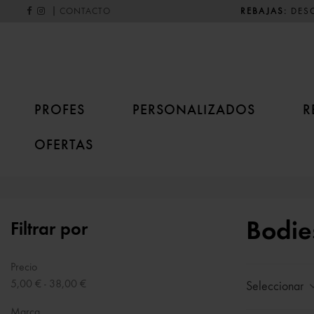
|
REBAJAS:
DESC
CONTACTO
PROFES
PERSONALIZADOS
R
OFERTAS
Bodies
Filtrar por
Precio
5,00 € - 38,00 €
Seleccionar
Marca