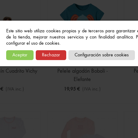
 Manga Larga
€
(IVA inc.)
22,99 €
Este sitio web utiliza cookies propias y de terceros para garantizar
de la tienda, mejorar nuestros servicios y con finalidad analítica.
o En Azul Marino Para
configurar el uso de cookies.
Aceptar
Rechazar
Configuración sobre cookies
€
(IVA inc.)
15,99 €
ín Cuadrito Vichy
Pelele algodón Boboli -
P
Elefante
 €
(IVA inc.)
19,95 €
(IVA inc.)