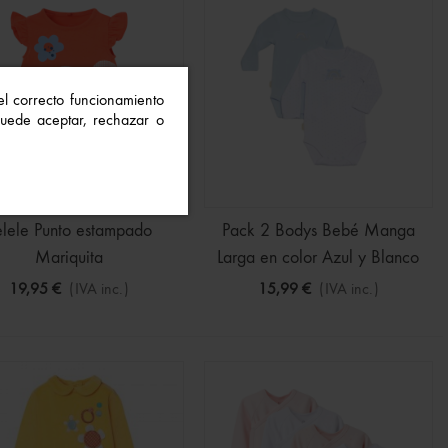
 el correcto funcionamiento
 Puede aceptar, rechazar o
elele Punto estampado
Pack 2 Bodys Bebé Manga
Mariquita
Larga en color Azul y Blanco
19,95 €
(IVA inc.)
15,99 €
(IVA inc.)