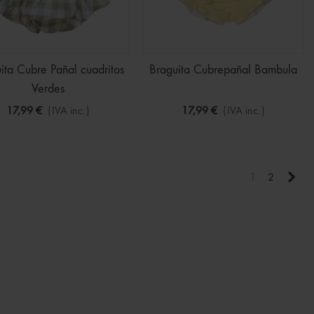
ita Cubre Pañal cuadritos
Braguita Cubrepañal Bambula
Verdes
17,99 €
(IVA inc.)
17,99 €
(IVA inc.)
Sigu
1
2