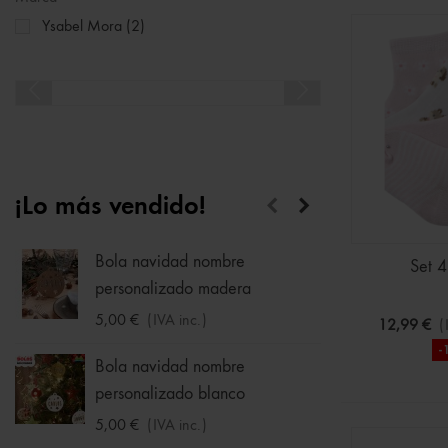
Ysabel Mora
(2)
¡Lo más vendido!
Bola navidad nombre
Calcet
Set 4
personalizado madera
1,75 €
5,00 €
(IVA inc.)
12,99 €
(
-
Hucha
Bola navidad nombre
33,95 
personalizado blanco
5,00 €
(IVA inc.)
Sudade