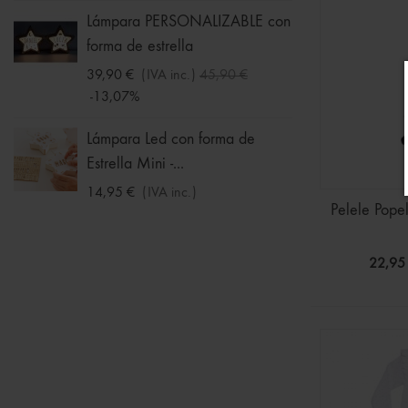
Ball -
Lámpara PERSONALIZABLE con
forma de estrella
16,09 
-30%
39,90 €
(IVA inc.)
45,90 €
-13,07%
Chalec
Niña
Lámpara Led con forma de
Estrella Mini -...
11,19 
-30%
14,95 €
(IVA inc.)
Pelele Popel
22,95