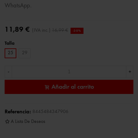
WhatsApp.
11,89 €
(IVA inc.)
16,99 €
-30%
Talla
25
29
-
+
Añadir al carrito
Referencia:
8445484347906
A Lista De Deseos