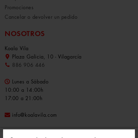
Promociones
Cancelar o devolver un pedido
NOSOTROS
Koala Vila
Plaza Galicia, 10 - Vilagarcía
886 906 446
Lunes a Sábado
10:00 a 14:00h
17:00 a 21:00h
info@koalavila.com