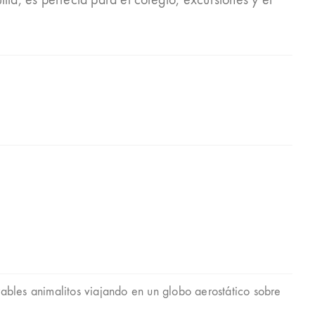
lla, es perfecta para el colegio, excursiones y el
ables animalitos viajando en un globo aerostático sobre