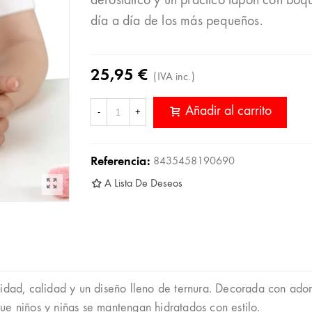
aerostático y un práctico tapón con boqui
día a día de los más pequeños.
25,95 €
(IVA inc.)
Añadir al carrito
-
+
Referencia:
8435458190690
A Lista De Deseos
lidad, calidad y un diseño lleno de ternura. Decorada con ador
ue niños y niñas se mantengan hidratados con estilo.