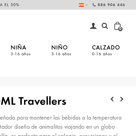
A EL 50%
886 906 446
0
NIÑA
NIÑO
CALZADO
3-16 años
3-16 años
0-16 años
0ML Travellers
iseñada para mantener las bebidas a la temperatura
tador diseño de animalitos viajando en un globo