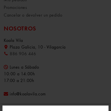
Mis pedidos
Promociones
Cancelar o devolver un pedido
NOSOTROS
Koala Vila
Plaza Galicia, 10 - Vilagarcía
886 906 446
Lunes a Sábado
10:00 a 14:00h
17:00 a 21:00h
info@koalavila.com