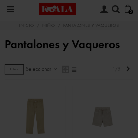
0
INICIO
/
NIÑO
/
PANTALONES Y VAQUEROS
Pantalones y Vaqueros
Seleccionar
Sigu
1/5
Filtrar