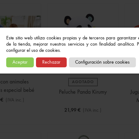
Este sitio web utiliza cookies propias y de terceros para garantizar
de la tienda, mejorar nuestros servicios y con finalidad analítica.
configurar el uso de cookies.
Aceptar
Rechazar
Configuración sobre cookies
con animales
AGOTADO
s especial bebé
Peluche Panda Kirumy
Jug
 €
(IVA inc.)
M
21,99 €
(IVA inc.)