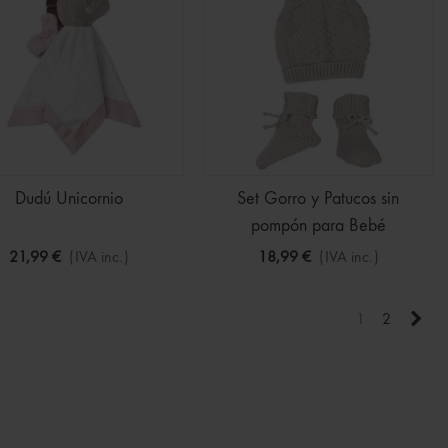
Dudú Unicornio
Set Gorro y Patucos sin
pompón para Bebé
21,99 €
(IVA inc.)
18,99 €
(IVA inc.)
Sigu
1
2