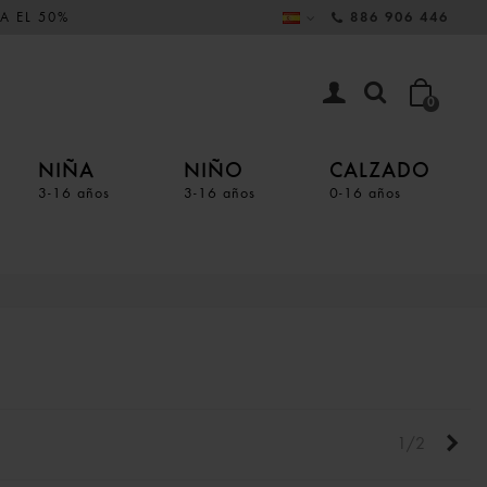
A EL 50%
886 906 446
0
NIÑA
NIÑO
CALZADO
3-16 años
3-16 años
0-16 años
Sigu
1/2