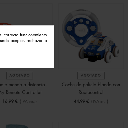
 el correcto funcionamiento
 Puede aceptar, rechazar o
AGOTADO
AGOTADO
uete mando a distancia -
Coche de policÌa blando con
y Remote Controller
Radiocontrol
16,99 €
(IVA inc.)
44,99 €
(IVA inc.)