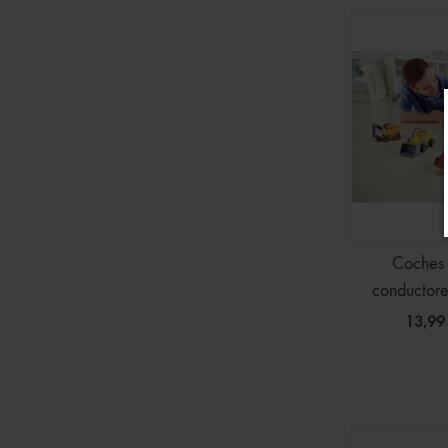
Coches 
conductore
13,99