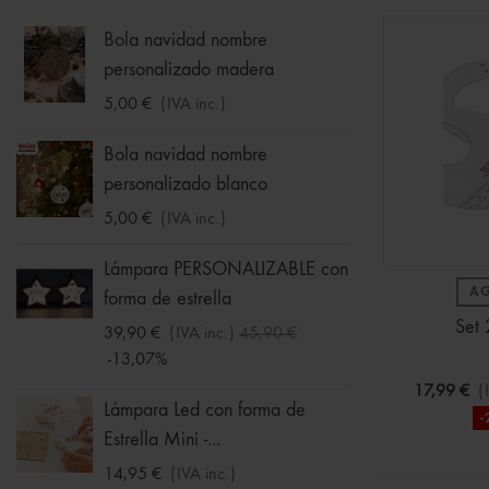
Bola navidad nombre
Calcet
personalizado madera
1,75 €
5,00 €
(IVA inc.)
Hucha
Bola navidad nombre
33,95 
personalizado blanco
5,00 €
(IVA inc.)
Sudade
Ball -
Lámpara PERSONALIZABLE con
A
forma de estrella
16,09 
Set 
-30%
39,90 €
(IVA inc.)
45,90 €
-13,07%
Chalec
17,99 €
(
Niña
Lámpara Led con forma de
-
Estrella Mini -...
11,19 
-30%
14,95 €
(IVA inc.)