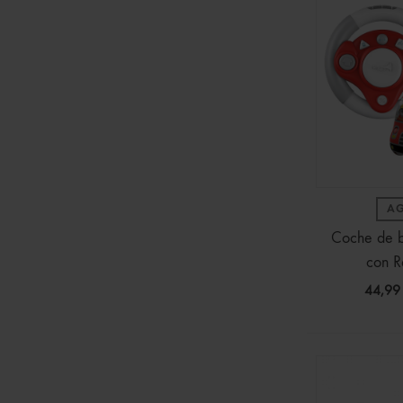
A
Coche de 
con R
44,99