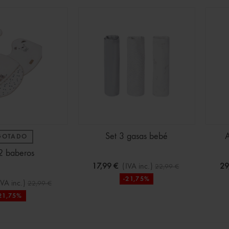
ines Bluey Surtidos
(IVA inc.)
2,50 €
-30%
 CAJA FUERTE colores
€
(IVA inc.)
ra Infantil de Dragon
 Manga Larga
Set 3 gasas bebé
A
GOTADO
€
(IVA inc.)
22,99 €
2 baberos
17,99 €
(IVA inc.)
29
22,99 €
o En Azul Marino Para
-21,75%
IVA inc.)
22,99 €
21,75%
€
(IVA inc.)
15,99 €