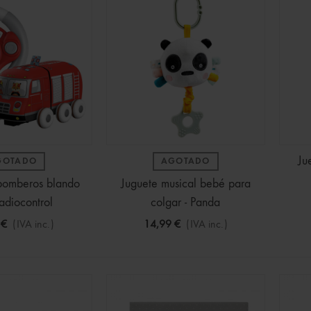
Ju
GOTADO
AGOTADO
bomberos blando
Juguete musical bebé para
adiocontrol
colgar - Panda
 €
(IVA inc.)
14,99 €
(IVA inc.)