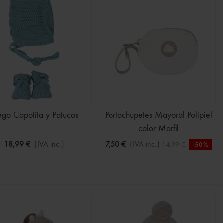
ego Capotita y Patucos
Portachupetes Mayoral Polipiel
color Marfil
18,99 €
(IVA inc.)
7,50 €
(IVA inc.)
14,99 €
-50%