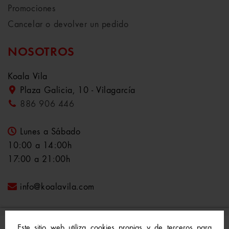
Promociones
Cancelar o devolver un pedido
NOSOTROS
Koala Vila
Plaza Galicia, 10 - Vilagarcía
886 906 446
Lunes a Sábado
10:00 a 14:00h
17:00 a 21:00h
info@koalavila.com
Este sitio web utiliza cookies propias y de terceros para