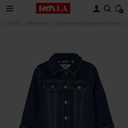
0
INICIO
/
BEBÉ NIÑA
/
CAZADORA VAQUERA BEBÉ NIÑA