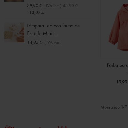
-30%
39,90 €
(IVA inc.)
45,90 €
-13,07%
Chalec
Niña
Lámpara Led con forma de
Estrella Mini -...
11,19 
-30%
14,95 €
(IVA inc.)
Parka par
19,99
Mostrando 1-7 d