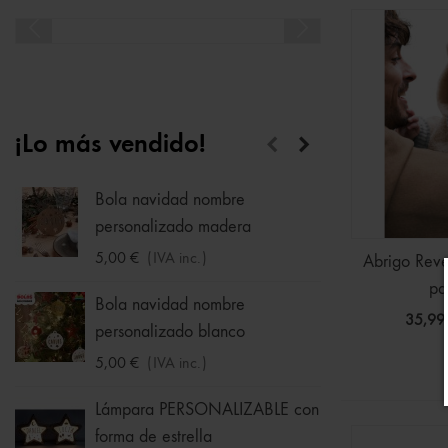
¡Lo más vendido!
Bola navidad nombre
Calcet
personalizado madera
1,75 €
5,00 €
(IVA inc.)
Abrigo Reve
pa
Hucha
Bola navidad nombre
35,99
33,95 
personalizado blanco
5,00 €
(IVA inc.)
Sudade
Ball -
Lámpara PERSONALIZABLE con
forma de estrella
16,09 