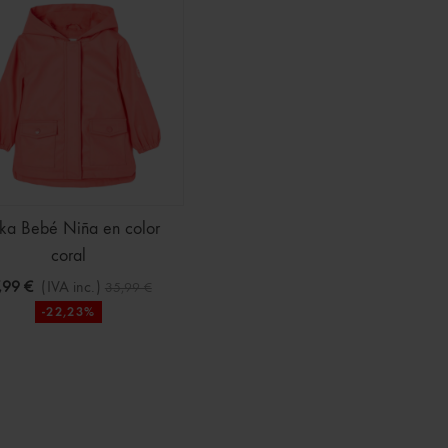
rka Bebé Niña en color
coral
,99 €
(IVA inc.)
35,99 €
-22,23%