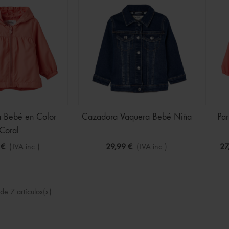
o En Azul Marino Para
€
(IVA inc.)
15,99 €
a Bebé en Color
Cazadora Vaquera Bebé Niña
Pa
Coral
 €
(IVA inc.)
29,99 €
(IVA inc.)
27
e 7 artículos(s)