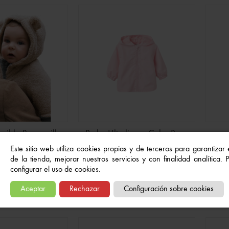
ines Bluey Surtidos
(IVA inc.)
2,50 €
-30%
rsible Borreguillo
Parka Ultraligera Color Rosa
ra Bebé
 CAJA FUERTE colores
Este sitio web utiliza cookies propias y de terceros para garantizar
Ca
de la tienda, mejorar nuestros servicios y con finalidad analítica.
 €
(IVA inc.)
19,99 €
(IVA inc.)
€
(IVA inc.)
configurar el uso de cookies.
Aceptar
Rechazar
Configuración sobre cookies
ra Infantil de Dragon
 Manga Larga
€
(IVA inc.)
22,99 €