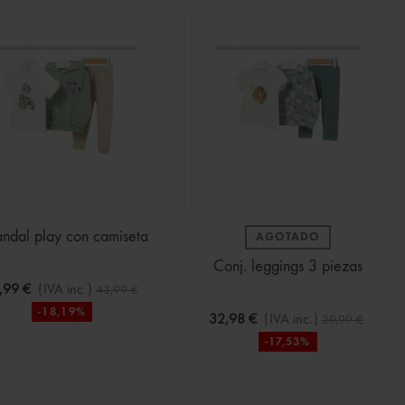
ndal play con camiseta
AGOTADO
Conj. leggings 3 piezas
,99 €
(IVA inc.)
43,99 €
-18,19%
32,98 €
(IVA inc.)
39,99 €
-17,53%