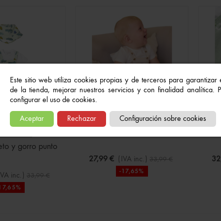
 Manga Larga
€
(IVA inc.)
22,99 €
o En Azul Marino Para
Este sitio web utiliza cookies propias y de terceros para garantizar
de la tienda, mejorar nuestros servicios y con finalidad analítica.
€
(IVA inc.)
15,99 €
configurar el uso de cookies.
Aceptar
Rechazar
Configuración sobre cookies
Conjunto peto y camiseta
Conju
GOTADO
to y gorro punto
27,99 €
(IVA inc.)
32
33,99 €
-17,65%
IVA inc.)
33,99 €
17,65%