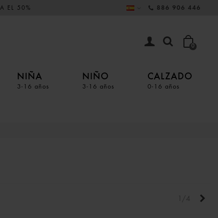
A EL 50%
886 906 446
0
NIÑA
NIÑO
CALZADO
3-16 años
3-16 años
0-16 años
Sigu
1/4