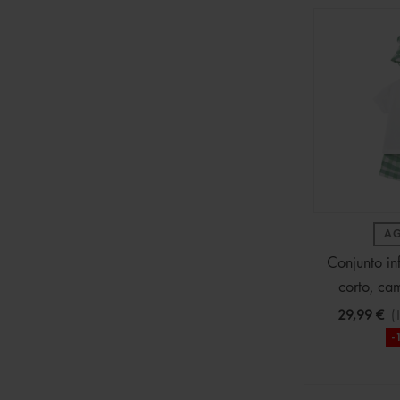
A
Conjunto in
corto, ca
29,99 €
(
-