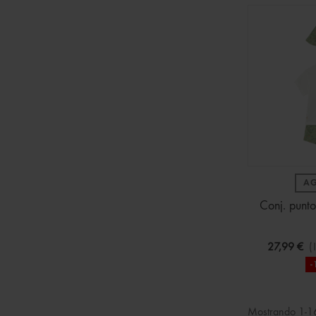
A
Conj. punto
27,99 €
(
-
Mostrando 1-16