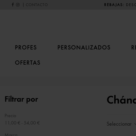
|
REBAJAS:
DESC
CONTACTO
PROFES
PERSONALIZADOS
R
OFERTAS
Chánd
Filtrar por
Precio
11,00 € - 54,00 €
Seleccionar
Marca