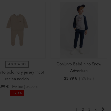
Conjunto Bebé niño Snow
AGOTADO
Adventure
nto polaina y jersey tricot
recién nacido
23,99 €
(IVA inc.)
,99 €
(IVA inc.)
39,99 €
-17,5%
Sigu
1
2
3
4