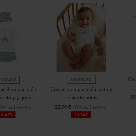
Cha
GOTADO
AGOTADO
fantil de pantalón
Conjunto de pantalón corto y
miseta y y gorro
camiseta ositos
35
IVA inc.)
22,99 €
(IVA inc.)
35,99 €
27,99 €
16,67%
-17,86%