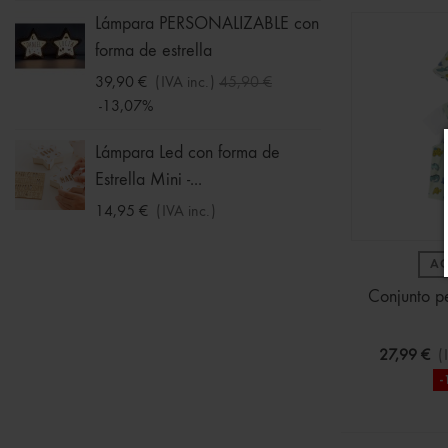
Ball -
Lámpara PERSONALIZABLE con
forma de estrella
16,09 
-30%
39,90 €
(IVA inc.)
45,90 €
-13,07%
Chalec
Niña
Lámpara Led con forma de
Estrella Mini -...
11,19 
-30%
14,95 €
(IVA inc.)
A
Conjunto pe
27,99 €
(
-