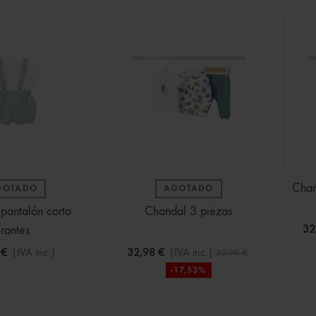
ines Bluey Surtidos
Chan
GOTADO
AGOTADO
(IVA inc.)
2,50 €
-30%
pantalón corto
Chandal 3 piezas
irantes
32
 CAJA FUERTE colores
 €
(IVA inc.)
32,98 €
(IVA inc.)
39,99 €
-17,53%
€
(IVA inc.)
ra Infantil de Dragon