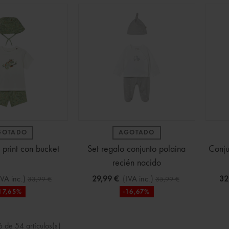
GOTADO
AGOTADO
 print con bucket
Set regalo conjunto polaina
Conju
recién nacido
IVA inc.)
29,99 €
(IVA inc.)
32
33,99 €
35,99 €
17,65%
-16,67%
 de 54 artículos(s)