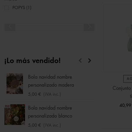
POPYS
(1)
¡Lo más vendido!
Bola navidad nombre
Calcet
A
personalizado madera
1,75 €
Conjunto 
5,00 €
(IVA inc.)
t
Hucha
40,99
Bola navidad nombre
33,95 
personalizado blanco
5,00 €
(IVA inc.)
Sudade