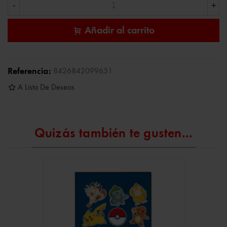
-
+
Añadir al carrito
Referencia:
8426842099651
A Lista De Deseos
Quizás también te gusten...