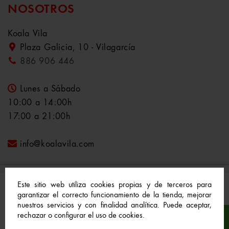
NOSOTROS
Koala Vila
Plaza Galicia, 10 - Vilagarcía
886 906 446
Lunes a Sábado
10:00 a 14:00h
17:00 a 21:00h
info@koalavila.com
Este sitio web utiliza cookies propias y de terceros para
garantizar el correcto funcionamiento de la tienda, mejorar
nuestros servicios y con finalidad analítica. Puede aceptar,
© 2021-2022 Koala Vila™. Todos los derechos
rechazar o configurar el uso de cookies.
reservados